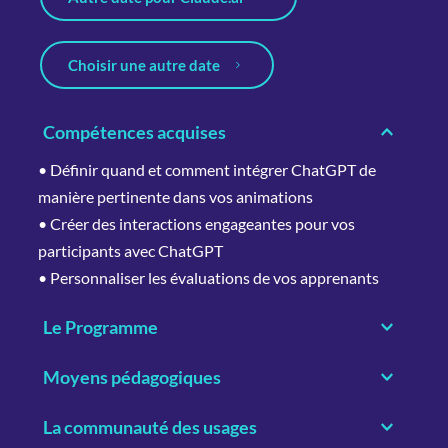
Choisir une autre date
Compétences acquises
• Définir quand et comment intégrer ChatGPT de 
manière pertinente dans vos animations 
• Créer des interactions engageantes pour vos 
participants avec ChatGPT
• Personnaliser les évaluations de vos apprenants
Le Programme
• Animer avec ChatGPT
Moyens pédagogiques
    - Identifier les usages possibles de ChatGPT en 
• Construite sur une pédagogie expérientielle, cette 
formation 
La communauté des usages
formation vous permet d’expérimenter les 
    - Structurer du contenu de formation avec Chat 