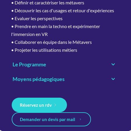
• Définir et caractériser les métavers
• Découvrir les cas d'usages et retour d'expériences
• Evaluer les perspectives
• Prendre en main la techno et expérimenter 
l'immersion en VR
• Collaborer en équipe dans le Métavers
• Projeter les utilisations métiers
Le Programme
• Conférence interactive
Moyens pédagogiques
• Expérimentation en RV, en individuel puis en 
• Acquisition des compétences par l'immersion et la 
équipe
réflexivité
• Débriefing et retour d'expérience	
Réservez un rdv
• Votre animateur vous accompagne à chaque étape 
de la prise en main du matériel et des espaces de 
Demander un devis par mail
collaboration