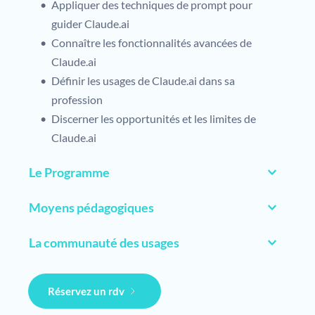
Appliquer des techniques de prompt pour 
guider Claude.ai
Connaître les fonctionnalités avancées de 
Claude.ai
Définir les usages de Claude.ai dans sa 
profession
Discerner les opportunités et les limites de 
Claude.ai 
Le Programme
• Découvrir les fondamentaux de l'IA
Moyens pédagogiques
• Expérimenter Claude.ai
•
 Construite sur une pédagogie expérientielle, cette 
• Connaître les fonctionnalités avancées de 
La communauté des usages
formation vous permet d'expérimenter différents 
Claude.ai
• Intégrer la communauté des primo utilisateurs 
usages professionnels et de vous approprier ceux 
• Intégrer les usages dans son activité 
pour être tenu informé des nouvelles 
qui vous conviennent.
Réservez un rdv
professionnelle
fonctionnalités disponibles dans un marché en 