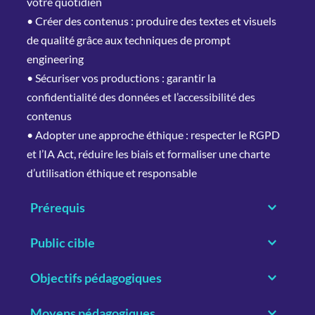
votre quotidien
• Cré
er des contenus : produire des textes et visuels 
de qualité grâce aux techniques de prompt 
engineering
• Sécuriser vos productions : garantir la 
confidentialité des données et l’accessibilité des 
contenus
•
 Adopter une approche éthique : respecter le RGPD 
et l’IA Act, réduire les biais et formaliser une charte 
d’utilisation éthique et responsable
Prérequis 
• Première expérience professionnelle préférable, 
Public cible
familiarité avec l'utilisation d'Internet.
• 
Salariés et demandeurs d’emploi du tertiaire dont 
Objectifs pédagogiques
le métier inclue la production de contenus 
• 
Définir la stratégie d'implémentation de l'IA 
rédactionnels ou visuels (notamment assistanat, 
Moyens pédagogiques 