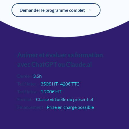
perpétuel développement
Demander le programme complet
Animer et évaluer sa formation 
avec ChatGPT ou Claude.ai
Durée - 
3.5h 
Tarif inter -
 350€ HT- 420€ TTC 
Tarif intra -
 1 200€ HT 
Format -
 Classe virtuelle ou présentiel
Financement -
Prise en charge possible